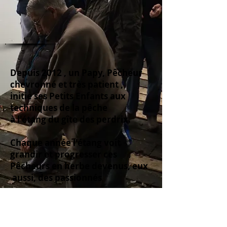
Depuis 2012 , un Papy, Pêcheur
chevronné et très patient ,
initie ses Petits Enfants aux
techniques de la pêche
à l'étang du gîte des perdrix.
Chaque année l'étang voit
grandir et progresser ces
Pêcheurs en herbe devenus, eux
aussi, des passionnés