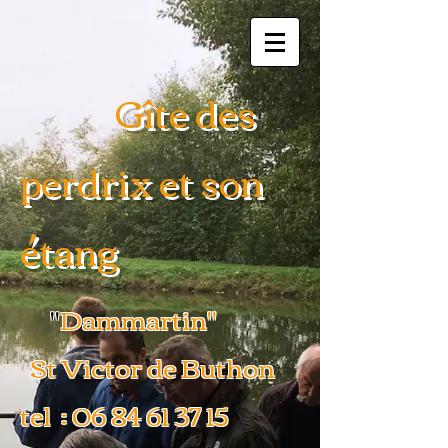
Gîte des
perdrix et son
étang
"
Dammartin"
St Victor de Buthon
tel :
06 84 61 37 15